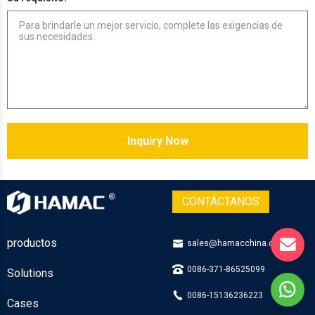
Inquiry Now
CONTÁCTANOS
productos
sales@hamacchina.com
0086-371-86525099
Solutions
0086-15136236223
Cases