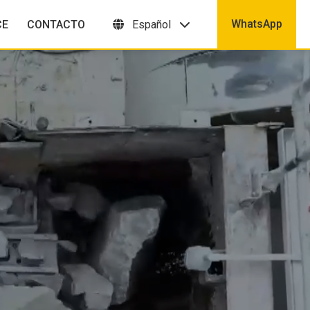
WhatsApp
CE
CONTACTO
Español
nera con bomba
Bomba de concreto
estacionaria
Submit