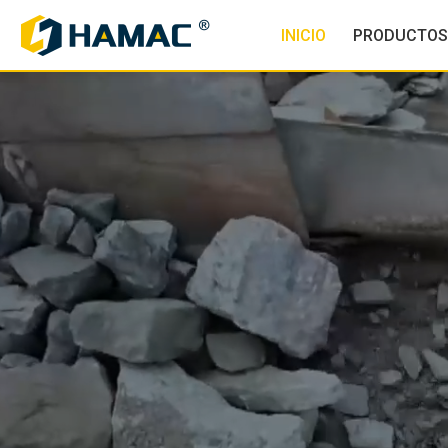
INICIO
PRODUCTO
Planta de Chancado y
Planta dos
Clasificación de Agregados
con
Avanza junto con HAM