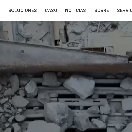
S
SOLUCIONES
CASO
NOTICIAS
SOBRE
SERVI
ificadora de
Autohormigonera
Hormigo
creto
AC