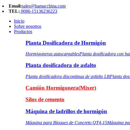
Email:
sales@hamacchina.com
TEL:
0086-15136236223
Inicio
Sobre nosotros
Productos
Planta Dosificadora de Hormigón
Hormigoneras autocargables
Planta dosificadora con b
Planta dosificadora de asfalto
Planta dosificadora discontinua de asfalto LB
Planta dos
Camión Hormigonera(Mixer)
Silos de cemento
Máquina de ladrillos de hormigón
Máquina para Bloques de Concreto QT4-15
Máquina pa