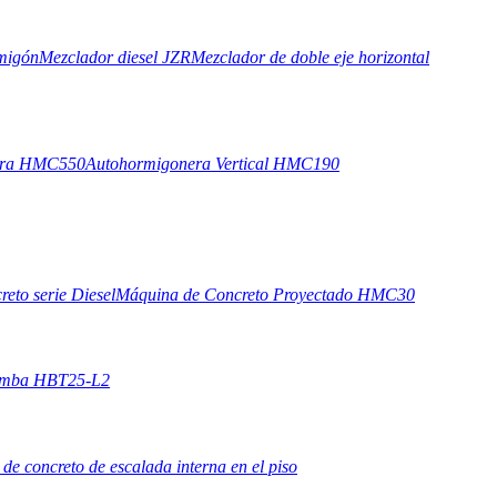
migón
Mezclador diesel JZR
Mezclador de doble eje horizontal
era HMC550
Autohormigonera Vertical HMC190
eto serie Diesel
Máquina de Concreto Proyectado HMC30
omba HBT25-L2
 de concreto de escalada interna en el piso