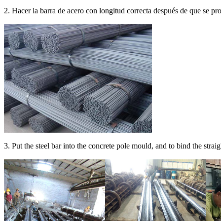
2. Hacer la barra de acero con longitud correcta después de que se pro
3. Put the steel bar into the concrete pole mould, and to bind the strai