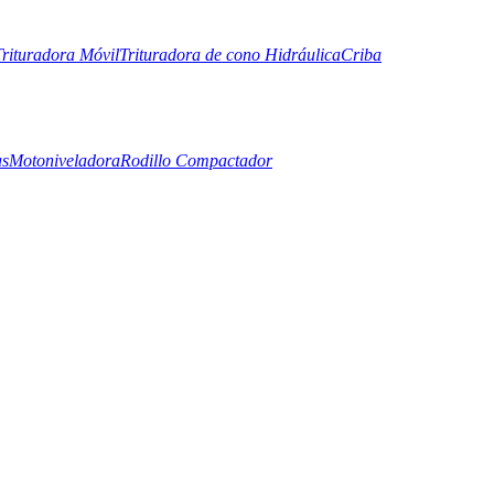
Trituradora Móvil
Trituradora de cono Hidráulica
Criba
as
Motoniveladora
Rodillo Compactador