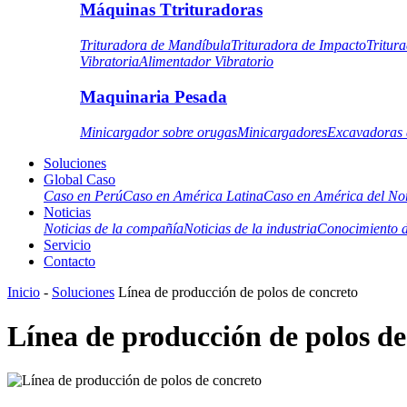
Máquinas Ttrituradoras
Trituradora de Mandíbula
Trituradora de Impacto
Tritur
Vibratoria
Alimentador Vibratorio
Maquinaria Pesada
Minicargador sobre orugas
Minicargadores
Excavadoras 
Soluciones
Global Caso
Caso en Perú
Caso en América Latina
Caso en América del No
Noticias
Noticias de la compañía
Noticias de la industria
Conocimiento d
Servicio
Contacto
Inicio
-
Soluciones
Línea de producción de polos de concreto
Línea de producción de polos de