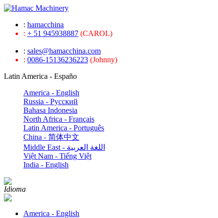
:
hamacchina
:
+ 51 945938887
(CAROL)
:
sales@hamacchina.com
:
0086-15136236223
(Johnny)
Latin America - Españo
America - English
Russia - Pусский
Bahasa Indonesia
North Africa - Français
Latin America - Português
China - 简体中文
Middle East - اللغة العربية
Việt Nam - Tiếng Việt
India - English
Idioma
America - English