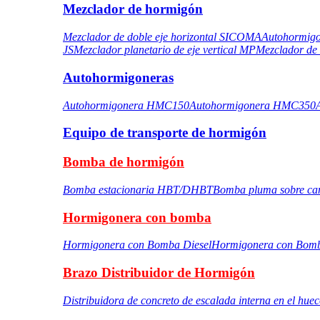
Mezclador de hormigón
Mezclador de doble eje horizontal SICOMA
Autohormigo
JS
Mezclador planetario de eje vertical MP
Mezclador de 
Autohormigoneras
Autohormigonera HMC150
Autohormigonera HMC350
Equipo de transporte de hormigón
Bomba de hormigón
Bomba estacionaria HBT/DHBT
Bomba pluma sobre ca
Hormigonera con bomba
Hormigonera con Bomba Diesel
Hormigonera con Bomb
Brazo Distribuidor de Hormigón
Distribuidora de concreto de escalada interna en el hue