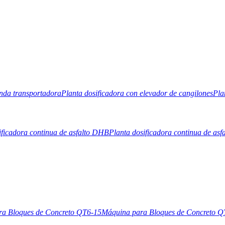
anda transportadora
Planta dosificadora con elevador de cangilones
Pla
ificadora continua de asfalto DHB
Planta dosificadora continua de asf
ra Bloques de Concreto QT6-15
Máquina para Bloques de Concreto Q