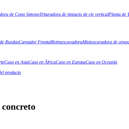
adora de Cono Simons
Trituradora de impacto de eje vertical
Planta de 
de Ruedas
Cargador Frontal
Retroexcavadora
Miniexcavadora de orug
rte
Caso en Asia
Caso en África
Caso en Europa
Caso en Oceanía
el producto
 concreto