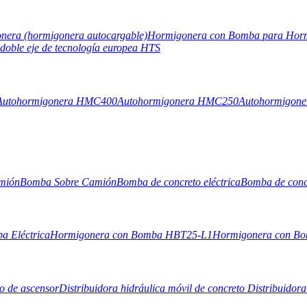
nera (hormigonera autocargable)
Hormigonera con Bomba para Hor
doble eje de tecnología europea HTS
Autohormigonera HMC400
Autohormigonera HMC250
Autohormigon
mión
Bomba Sobre Camión
Bomba de concreto eléctrica
Bomba de concr
a Eléctrica
Hormigonera con Bomba HBT25-L1
Hormigonera con B
co de ascensor
Distribuidora hidráulica móvil de concreto
Distribuidora