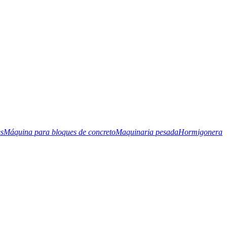
es
Máquina para bloques de concreto
Maquinaria pesada
Hormigonera