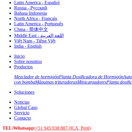
Latin America - Español
Russia - Pусский
Bahasa Indonesia
North Africa - Français
Latin America - Português
China - 简体中文
Middle East - اللغة العربية
Việt Nam - Tiếng Việt
India - English
Inicio
Sobre nosotros
Productos
Mezclador de hormigón
Planta Dosificadora de Hormigón
Auto
con bomba
Máquinas trituradoras
Minicargadores
Planta dosifi
Soluciones
Noticias
Global Caso
Servicio
Contacto
TEL/Whatsapp:
+51 945 938 887 (ICA, Perú)