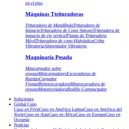
en el piso
Máquinas Ttrituradoras
Trituradora de Mandíbula
Trituradora de
Impacto
Trituradora de Cono Simons
Trituradora de
impacto de eje vertical
Planta de Trituradora
Móvil
Trituradora de cono Hidráulica
Criba
Vibratoria
Alimentador Vibratorio
Maquinaria Pesada
Minicargador sobre
orugas
Minicargadores
Excavadoras de
Ruedas
Cargador
Frontal
Retroexcavadora
Miniexcavadora de
orugas
Motoniveladora
Rodillo Compactador
Soluciones
Global Caso
Caso en Perú
Caso en América Latina
Caso en América del
Norte
Caso en Asia
Caso en África
Caso en Europa
Caso en
Oceanía
Noticias