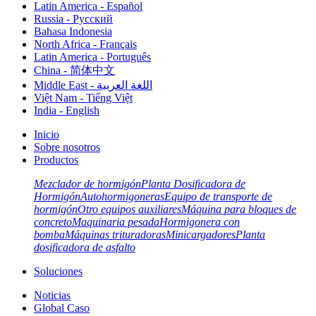
Latin America - Español
Russia - Pусский
Bahasa Indonesia
North Africa - Français
Latin America - Português
China - 简体中文
Middle East - اللغة العربية
Việt Nam - Tiếng Việt
India - English
Inicio
Sobre nosotros
Productos
Mezclador de hormigón
Planta Dosificadora de
Hormigón
Autohormigoneras
Equipo de transporte de
hormigón
Otro equipos auxiliares
Máquina para bloques de
concreto
Maquinaria pesada
Hormigonera con
bomba
Máquinas trituradoras
Minicargadores
Planta
dosificadora de asfalto
Soluciones
Noticias
Global Caso