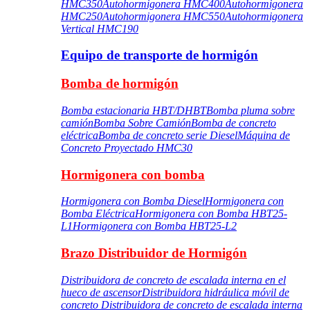
HMC350
Autohormigonera HMC400
Autohormigonera
HMC250
Autohormigonera HMC550
Autohormigonera
Vertical HMC190
Equipo de transporte de hormigón
Bomba de hormigón
Bomba estacionaria HBT/DHBT
Bomba pluma sobre
camión
Bomba Sobre Camión
Bomba de concreto
eléctrica
Bomba de concreto serie Diesel
Máquina de
Concreto Proyectado HMC30
Hormigonera con bomba
Hormigonera con Bomba Diesel
Hormigonera con
Bomba Eléctrica
Hormigonera con Bomba HBT25-
L1
Hormigonera con Bomba HBT25-L2
Brazo Distribuidor de Hormigón
Distribuidora de concreto de escalada interna en el
hueco de ascensor
Distribuidora hidráulica móvil de
concreto
Distribuidora de concreto de escalada interna