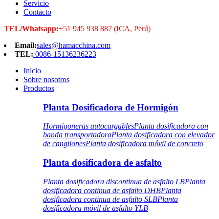
Servicio
Contacto
TEL/Whatsapp:
+51 945 938 887 (ICA, Perú)
Email:
sales@hamacchina.com
TEL:
0086-15136236223
Inicio
Sobre nosotros
Productos
Planta Dosificadora de Hormigón
Hormigoneras autocargables
Planta dosificadora con
banda transportadora
Planta dosificadora con elevador
de cangilones
Planta dosificadora móvil de concreto
Planta dosificadora de asfalto
Planta dosificadora discontinua de asfalto LB
Planta
dosificadora continua de asfalto DHB
Planta
dosificadora continua de asfalto SLB
Planta
dosificadora móvil de asfalto YLB