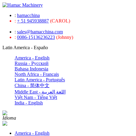
:
hamacchina
:
+ 51 945938887
(CAROL)
:
sales@hamacchina.com
:
0086-15136236223
(Johnny)
Latin America - Españo
America - English
Russia - Pусский
Bahasa Indonesia
North Africa - Français
Latin America - Português
China - 简体中文
Middle East - اللغة العربية
Việt Nam - Tiếng Việt
India - English
Idioma
America - English