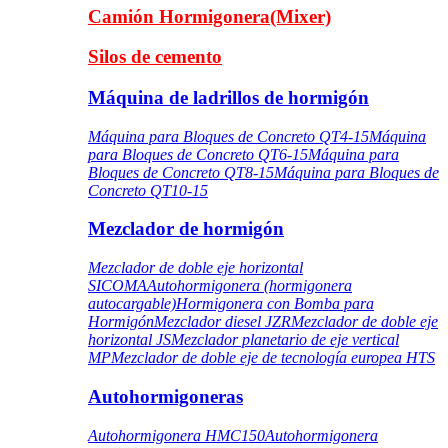
Camión Hormigonera(Mixer)
Silos de cemento
Máquina de ladrillos de hormigón
Máquina para Bloques de Concreto QT4-15
Máquina
para Bloques de Concreto QT6-15
Máquina para
Bloques de Concreto QT8-15
Máquina para Bloques de
Concreto QT10-15
Mezclador de hormigón
Mezclador de doble eje horizontal
SICOMA
Autohormigonera (hormigonera
autocargable)
Hormigonera con Bomba para
Hormigón
Mezclador diesel JZR
Mezclador de doble eje
horizontal JS
Mezclador planetario de eje vertical
MP
Mezclador de doble eje de tecnología europea HTS
Autohormigoneras
Autohormigonera HMC150
Autohormigonera