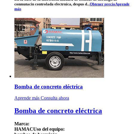
conmutacin controlada electrnica, despus d...
Obtener precio
Aprende
más
Bomba de concreto eléctrica
Aprende más
Consulta ahora
Bomba de concreto eléctrica
Marca:
HAMAC
Uso del equipo: