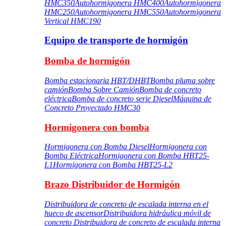
HMC350
Autohormigonera HMC400
Autohormigonera
HMC250
Autohormigonera HMC550
Autohormigonera
Vertical HMC190
Equipo de transporte de hormigón
Bomba de hormigón
Bomba estacionaria HBT/DHBT
Bomba pluma sobre
camión
Bomba Sobre Camión
Bomba de concreto
eléctrica
Bomba de concreto serie Diesel
Máquina de
Concreto Proyectado HMC30
Hormigonera con bomba
Hormigonera con Bomba Diesel
Hormigonera con
Bomba Eléctrica
Hormigonera con Bomba HBT25-
L1
Hormigonera con Bomba HBT25-L2
Brazo Distribuidor de Hormigón
Distribuidora de concreto de escalada interna en el
hueco de ascensor
Distribuidora hidráulica móvil de
concreto
Distribuidora de concreto de escalada interna