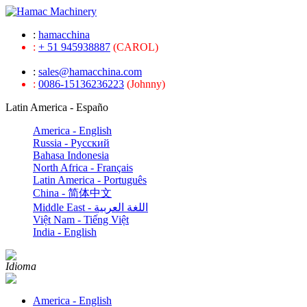
:
hamacchina
:
+ 51 945938887
(CAROL)
:
sales@hamacchina.com
:
0086-15136236223
(Johnny)
Latin America - Españo
America - English
Russia - Pусский
Bahasa Indonesia
North Africa - Français
Latin America - Português
China - 简体中文
Middle East - اللغة العربية
Việt Nam - Tiếng Việt
India - English
Idioma
America - English