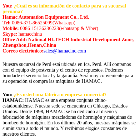
You:
¿Cuál es su información de contacto para su sucursal
peruana?
Hamac Automation Equipment Co., Ltd.
Tel:
0086-371-86525099(Whatsapp)
Mobile:
0086-15136236223(whatsapp & Viber)
Skype:
hamacchina
Office Add: National HI-TECH Industrial Development Zone,
Zhengzhou,Henan,China
Correo electrónico:
sales@hamacinc.com
Nuestra sucursal de Perú está ubicada en Ica, Perú. Allí contamos
con el equipo de postventa y el centro de repuestos. Podemos
brindarle el servicio local y la garantía. Será muy conveniente para
su operación si compra las máquinas de HAMAC.
You:
¿Es usted una fábrica o empresa comercial?
HAMAC:
HAMAC es una empresa conjunta chino-
estadounidense. Nuestra sede se encuentra en Chicago, Estados
Unidos. Desde 1998, HAMAC se ha dedicado al diseño y
fabricación de máquinas mezcladoras de hormigón y máquinas de
bombeo de hormigón. En los últimos 20 años, nuestras máquinas se
suministran a todo el mundo. Y recibimos elogios constantes de
nuestros clientes.