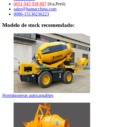
0051 945 938 887
(Ica,Perú)
sales@hamacchina.com
0086-15136236223
Modelo de stock recomendado:
Hormigoneras autocargables