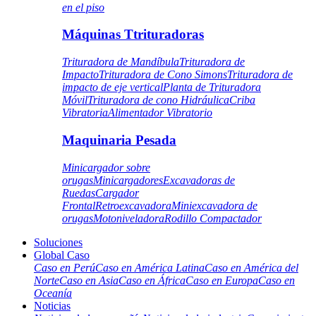
en el piso
Máquinas Ttrituradoras
Trituradora de Mandíbula
Trituradora de
Impacto
Trituradora de Cono Simons
Trituradora de
impacto de eje vertical
Planta de Trituradora
Móvil
Trituradora de cono Hidráulica
Criba
Vibratoria
Alimentador Vibratorio
Maquinaria Pesada
Minicargador sobre
orugas
Minicargadores
Excavadoras de
Ruedas
Cargador
Frontal
Retroexcavadora
Miniexcavadora de
orugas
Motoniveladora
Rodillo Compactador
Soluciones
Global Caso
Caso en Perú
Caso en América Latina
Caso en América del
Norte
Caso en Asia
Caso en África
Caso en Europa
Caso en
Oceanía
Noticias