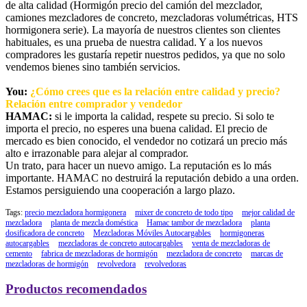
de alta calidad (Hormigón precio del camión del mezclador,
camiones mezcladores de concreto, mezcladoras volumétricas, HTS
hormigonera serie). La mayoría de nuestros clientes son clientes
habituales, es una prueba de nuestra calidad. Y a los nuevos
compradores les gustaría repetir nuestros pedidos, ya que no solo
vendemos bienes sino también servicios.
You:
¿Cómo crees que es la relación entre calidad y precio?
Relación entre comprador y vendedor
HAMAC:
si le importa la calidad, respete su precio. Si solo te
importa el precio, no esperes una buena calidad. El precio de
mercado es bien conocido, el vendedor no cotizará un precio más
alto e irrazonable para alejar al comprador.
Un trato, para hacer un nuevo amigo. La reputación es lo más
importante. HAMAC no destruirá la reputación debido a una orden.
Estamos persiguiendo una cooperación a largo plazo.
Tags:
precio mezcladora hormigonera
mixer de concreto de todo tipo
mejor calidad de
mezcladora
planta de mezcla doméstica
Hamac tambor de mezcladora
planta
dosificadora de concreto
Mezcladoras Móviles Autocargables
hormigoneras
autocargables
mezcladoras de concreto autocargables
venta de mezcladoras de
cemento
fabrica de mezcladoras de hormigón
mezcladora de concreto
marcas de
mezcladoras de hormigón
revolvedora
revolvedoras
Productos recomendados