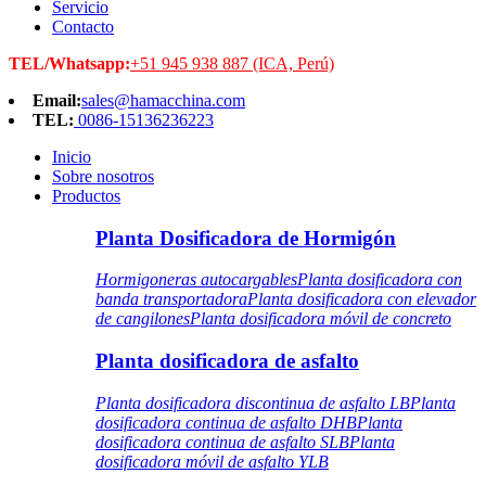
Servicio
Contacto
TEL/Whatsapp:
+51 945 938 887 (ICA, Perú)
Email:
sales@hamacchina.com
TEL:
0086-15136236223
Inicio
Sobre nosotros
Productos
Planta Dosificadora de Hormigón
Hormigoneras autocargables
Planta dosificadora con
banda transportadora
Planta dosificadora con elevador
de cangilones
Planta dosificadora móvil de concreto
Planta dosificadora de asfalto
Planta dosificadora discontinua de asfalto LB
Planta
dosificadora continua de asfalto DHB
Planta
dosificadora continua de asfalto SLB
Planta
dosificadora móvil de asfalto YLB