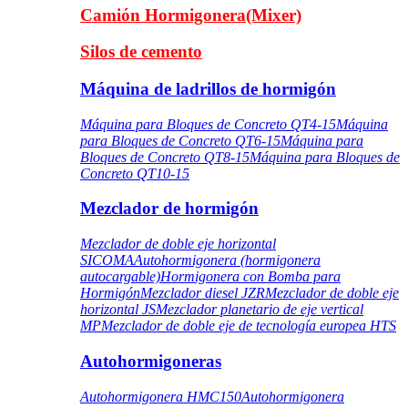
Camión Hormigonera(Mixer)
Silos de cemento
Máquina de ladrillos de hormigón
Máquina para Bloques de Concreto QT4-15
Máquina
para Bloques de Concreto QT6-15
Máquina para
Bloques de Concreto QT8-15
Máquina para Bloques de
Concreto QT10-15
Mezclador de hormigón
Mezclador de doble eje horizontal
SICOMA
Autohormigonera (hormigonera
autocargable)
Hormigonera con Bomba para
Hormigón
Mezclador diesel JZR
Mezclador de doble eje
horizontal JS
Mezclador planetario de eje vertical
MP
Mezclador de doble eje de tecnología europea HTS
Autohormigoneras
Autohormigonera HMC150
Autohormigonera