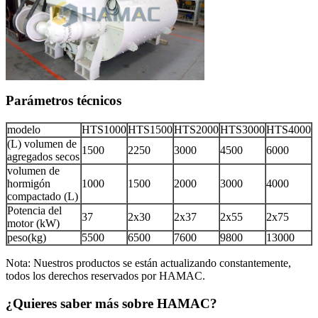
Parámetros técnicos
modelo
HTS1000
HTS1500
HTS2000
HTS3000
HTS4000
(L) volumen de
1500
2250
3000
4500
6000
agregados secos
volumen de
hormigón
1000
1500
2000
3000
4000
compactado (L)
Potencia del
37
2x30
2x37
2x55
2x75
motor (kW)
peso(kg)
5500
6500
7600
9800
13000
Nota: Nuestros productos se están actualizando constantemente,
todos los derechos reservados por HAMAC.
¿Quieres saber más sobre HAMAC?