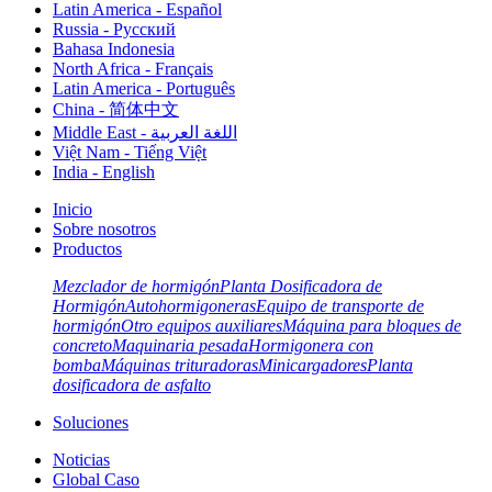
Latin America - Español
Russia - Pусский
Bahasa Indonesia
North Africa - Français
Latin America - Português
China - 简体中文
Middle East - اللغة العربية
Việt Nam - Tiếng Việt
India - English
Inicio
Sobre nosotros
Productos
Mezclador de hormigón
Planta Dosificadora de
Hormigón
Autohormigoneras
Equipo de transporte de
hormigón
Otro equipos auxiliares
Máquina para bloques de
concreto
Maquinaria pesada
Hormigonera con
bomba
Máquinas trituradoras
Minicargadores
Planta
dosificadora de asfalto
Soluciones
Noticias
Global Caso