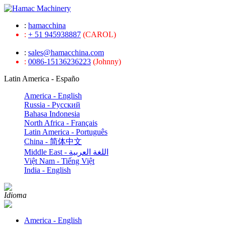
:
hamacchina
:
+ 51 945938887
(CAROL)
:
sales@hamacchina.com
:
0086-15136236223
(Johnny)
Latin America - Españo
America - English
Russia - Pусский
Bahasa Indonesia
North Africa - Français
Latin America - Português
China - 简体中文
Middle East - اللغة العربية
Việt Nam - Tiếng Việt
India - English
Idioma
America - English