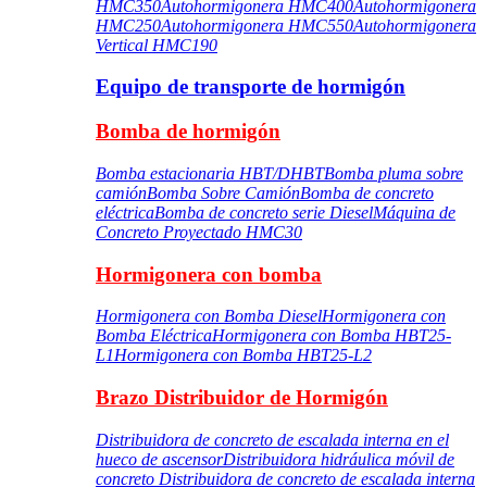
HMC350
Autohormigonera HMC400
Autohormigonera
HMC250
Autohormigonera HMC550
Autohormigonera
Vertical HMC190
Equipo de transporte de hormigón
Bomba de hormigón
Bomba estacionaria HBT/DHBT
Bomba pluma sobre
camión
Bomba Sobre Camión
Bomba de concreto
eléctrica
Bomba de concreto serie Diesel
Máquina de
Concreto Proyectado HMC30
Hormigonera con bomba
Hormigonera con Bomba Diesel
Hormigonera con
Bomba Eléctrica
Hormigonera con Bomba HBT25-
L1
Hormigonera con Bomba HBT25-L2
Brazo Distribuidor de Hormigón
Distribuidora de concreto de escalada interna en el
hueco de ascensor
Distribuidora hidráulica móvil de
concreto
Distribuidora de concreto de escalada interna