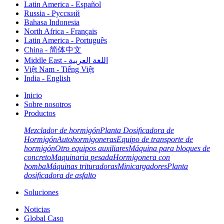
Latin America - Español
Russia - Pусский
Bahasa Indonesia
North Africa - Français
Latin America - Português
China - 简体中文
Middle East - اللغة العربية
Việt Nam - Tiếng Việt
India - English
Inicio
Sobre nosotros
Productos
Mezclador de hormigón
Planta Dosificadora de
Hormigón
Autohormigoneras
Equipo de transporte de
hormigón
Otro equipos auxiliares
Máquina para bloques de
concreto
Maquinaria pesada
Hormigonera con
bomba
Máquinas trituradoras
Minicargadores
Planta
dosificadora de asfalto
Soluciones
Noticias
Global Caso