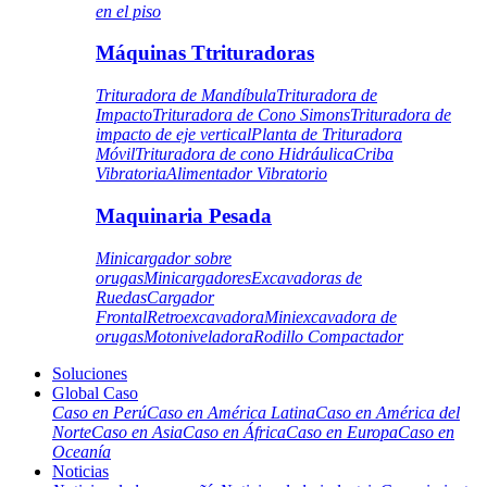
en el piso
Máquinas Ttrituradoras
Trituradora de Mandíbula
Trituradora de
Impacto
Trituradora de Cono Simons
Trituradora de
impacto de eje vertical
Planta de Trituradora
Móvil
Trituradora de cono Hidráulica
Criba
Vibratoria
Alimentador Vibratorio
Maquinaria Pesada
Minicargador sobre
orugas
Minicargadores
Excavadoras de
Ruedas
Cargador
Frontal
Retroexcavadora
Miniexcavadora de
orugas
Motoniveladora
Rodillo Compactador
Soluciones
Global Caso
Caso en Perú
Caso en América Latina
Caso en América del
Norte
Caso en Asia
Caso en África
Caso en Europa
Caso en
Oceanía
Noticias