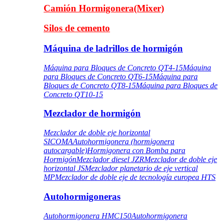
Camión Hormigonera(Mixer)
Silos de cemento
Máquina de ladrillos de hormigón
Máquina para Bloques de Concreto QT4-15
Máquina
para Bloques de Concreto QT6-15
Máquina para
Bloques de Concreto QT8-15
Máquina para Bloques de
Concreto QT10-15
Mezclador de hormigón
Mezclador de doble eje horizontal
SICOMA
Autohormigonera (hormigonera
autocargable)
Hormigonera con Bomba para
Hormigón
Mezclador diesel JZR
Mezclador de doble eje
horizontal JS
Mezclador planetario de eje vertical
MP
Mezclador de doble eje de tecnología europea HTS
Autohormigoneras
Autohormigonera HMC150
Autohormigonera