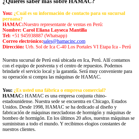
¿Quieres saber más sobre HAMAC?
You:
¿Cuál es su información de contacto para su sucursal
peruana?
HAMAC:
Nuestro representante de ventas en Perú:
Nombre: Carol Eliana Layseca Mantilla
Tel:
+51 945938887 (Whatsapp)
Correo electrónico:
sales@hamacinc.com
Dirección:
Urb. Sol de Ica C-40 Los Portales VI Etapa Ica - Perú
Nuestra sucursal de Perú está ubicada en Ica, Perú. Allí contamos
con el equipo de postventa y el centro de repuestos. Podemos
brindarle el servicio local y la garantía. Será muy conveniente para
su operación si compra las máquinas de HAMAC.
You:
¿Es usted una fábrica o empresa comercial?
HAMAC:
HAMAC es una empresa conjunta chino-
estadounidense. Nuestra sede se encuentra en Chicago, Estados
Unidos. Desde 1998, HAMAC se ha dedicado al diseño y
fabricación de máquinas mezcladoras de hormigón y máquinas de
bombeo de hormigón. En los últimos 20 años, nuestras máquinas se
suministran a todo el mundo. Y recibimos elogios constantes de
nuestros clientes.