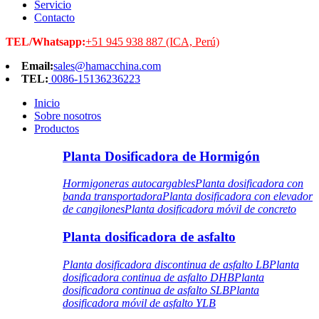
Servicio
Contacto
TEL/Whatsapp:
+51 945 938 887 (ICA, Perú)
Email:
sales@hamacchina.com
TEL:
0086-15136236223
Inicio
Sobre nosotros
Productos
Planta Dosificadora de Hormigón
Hormigoneras autocargables
Planta dosificadora con
banda transportadora
Planta dosificadora con elevador
de cangilones
Planta dosificadora móvil de concreto
Planta dosificadora de asfalto
Planta dosificadora discontinua de asfalto LB
Planta
dosificadora continua de asfalto DHB
Planta
dosificadora continua de asfalto SLB
Planta
dosificadora móvil de asfalto YLB