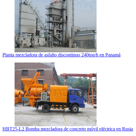
Planta mezcladora de asfalto discontinuo 240ton/h en Panamá
HBT25-L2 Bomba mezcladora de concreto móvil eléctrica en Rusia