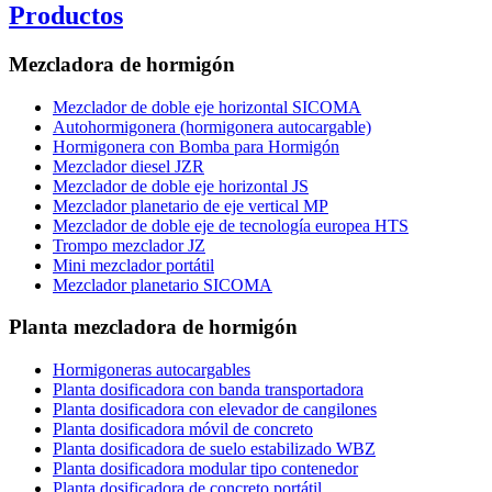
Productos
Mezcladora de hormigón
Mezclador de doble eje horizontal SICOMA
Autohormigonera (hormigonera autocargable)
Hormigonera con Bomba para Hormigón
Mezclador diesel JZR
Mezclador de doble eje horizontal JS
Mezclador planetario de eje vertical MP
Mezclador de doble eje de tecnología europea HTS
Trompo mezclador JZ
Mini mezclador portátil
Mezclador planetario SICOMA
Planta mezcladora de hormigón
Hormigoneras autocargables
Planta dosificadora con banda transportadora
Planta dosificadora con elevador de cangilones
Planta dosificadora móvil de concreto
Planta dosificadora de suelo estabilizado WBZ
Planta dosificadora modular tipo contenedor
Planta dosificadora de concreto portátil