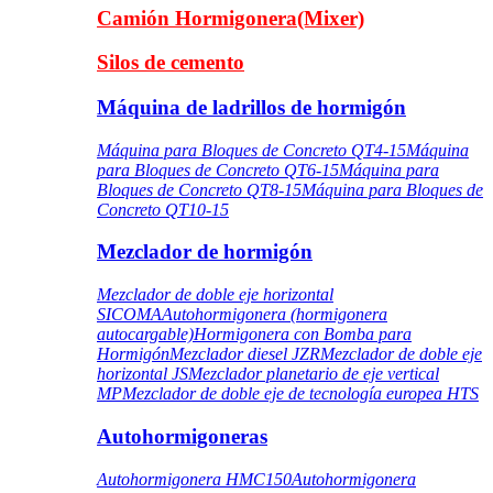
Camión Hormigonera(Mixer)
Silos de cemento
Máquina de ladrillos de hormigón
Máquina para Bloques de Concreto QT4-15
Máquina
para Bloques de Concreto QT6-15
Máquina para
Bloques de Concreto QT8-15
Máquina para Bloques de
Concreto QT10-15
Mezclador de hormigón
Mezclador de doble eje horizontal
SICOMA
Autohormigonera (hormigonera
autocargable)
Hormigonera con Bomba para
Hormigón
Mezclador diesel JZR
Mezclador de doble eje
horizontal JS
Mezclador planetario de eje vertical
MP
Mezclador de doble eje de tecnología europea HTS
Autohormigoneras
Autohormigonera HMC150
Autohormigonera