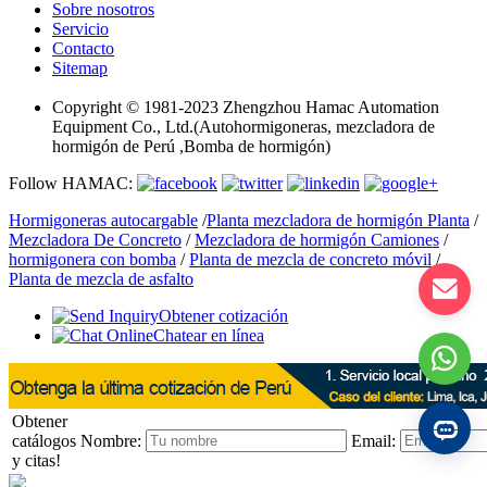
Sobre nosotros
Servicio
Contacto
Sitemap
Copyright © 1981-2023 Zhengzhou Hamac Automation
Equipment Co., Ltd.(Autohormigoneras, mezcladora de
hormigón de Perú ,Bomba de hormigón)
Follow HAMAC:
Hormigoneras autocargable
/
Planta mezcladora de hormigón Planta
/
Mezcladora De Concreto
/
Mezcladora de hormigón Camiones
/
hormigonera con bomba
/
Planta de mezcla de concreto móvil
/
Planta de mezcla de asfalto
Obtener cotización
Chatear en línea
Obtener
catálogos
Nombre:
Email:
y citas!