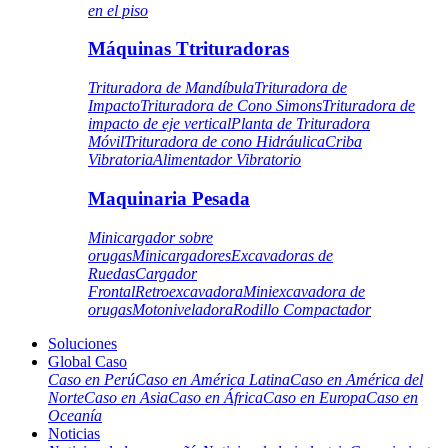
en el piso
Máquinas Ttrituradoras
Trituradora de Mandíbula
Trituradora de
Impacto
Trituradora de Cono Simons
Trituradora de
impacto de eje vertical
Planta de Trituradora
Móvil
Trituradora de cono Hidráulica
Criba
Vibratoria
Alimentador Vibratorio
Maquinaria Pesada
Minicargador sobre
orugas
Minicargadores
Excavadoras de
Ruedas
Cargador
Frontal
Retroexcavadora
Miniexcavadora de
orugas
Motoniveladora
Rodillo Compactador
Soluciones
Global Caso
Caso en Perú
Caso en América Latina
Caso en América del
Norte
Caso en Asia
Caso en África
Caso en Europa
Caso en
Oceanía
Noticias