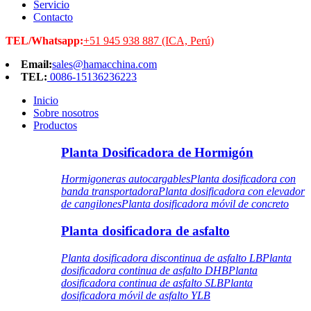
Servicio
Contacto
TEL/Whatsapp:
+51 945 938 887 (ICA, Perú)
Email:
sales@hamacchina.com
TEL:
0086-15136236223
Inicio
Sobre nosotros
Productos
Planta Dosificadora de Hormigón
Hormigoneras autocargables
Planta dosificadora con
banda transportadora
Planta dosificadora con elevador
de cangilones
Planta dosificadora móvil de concreto
Planta dosificadora de asfalto
Planta dosificadora discontinua de asfalto LB
Planta
dosificadora continua de asfalto DHB
Planta
dosificadora continua de asfalto SLB
Planta
dosificadora móvil de asfalto YLB