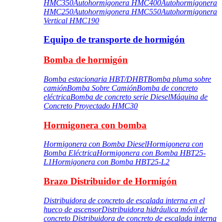
HMC350
Autohormigonera HMC400
Autohormigonera
HMC250
Autohormigonera HMC550
Autohormigonera
Vertical HMC190
Equipo de transporte de hormigón
Bomba de hormigón
Bomba estacionaria HBT/DHBT
Bomba pluma sobre
camión
Bomba Sobre Camión
Bomba de concreto
eléctrica
Bomba de concreto serie Diesel
Máquina de
Concreto Proyectado HMC30
Hormigonera con bomba
Hormigonera con Bomba Diesel
Hormigonera con
Bomba Eléctrica
Hormigonera con Bomba HBT25-
L1
Hormigonera con Bomba HBT25-L2
Brazo Distribuidor de Hormigón
Distribuidora de concreto de escalada interna en el
hueco de ascensor
Distribuidora hidráulica móvil de
concreto
Distribuidora de concreto de escalada interna