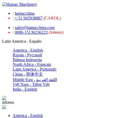
:
hamacchina
:
+ 51 945938887
(CAROL)
:
sales@hamacchina.com
:
0086-15136236223
(Johnny)
Latin America - Españo
America - English
Russia - Pусский
Bahasa Indonesia
North Africa - Français
Latin America - Português
China - 简体中文
Middle East - اللغة العربية
Việt Nam - Tiếng Việt
India - English
Idioma
America - English