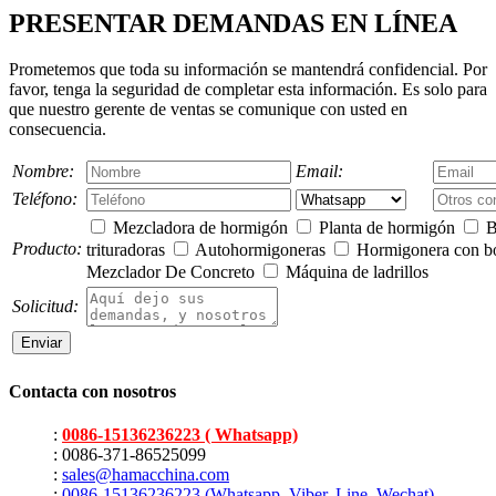
PRESENTAR DEMANDAS EN LÍNEA
Prometemos que toda su información se mantendrá confidencial. Por
favor, tenga la seguridad de completar esta información. Es solo para
que nuestro gerente de ventas se comunique con usted en
consecuencia.
Nombre:
Email:
Teléfono:
Mezcladora de hormigón
Planta de hormigón
B
Producto:
trituradoras
Autohormigoneras
Hormigonera con 
Mezclador De Concreto
Máquina de ladrillos
Solicitud:
Contacta con nosotros
:
0086-15136236223 ( Whatsapp)
: 0086-371-86525099
:
sales@hamacchina.com
:
0086-15136236223 (Whatsapp, Viber, Line, Wechat)