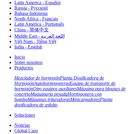
Latin America - Español
Russia - Pусский
Bahasa Indonesia
North Africa - Français
Latin America - Português
China - 简体中文
Middle East - اللغة العربية
Việt Nam - Tiếng Việt
India - English
Inicio
Sobre nosotros
Productos
Mezclador de hormigón
Planta Dosificadora de
Hormigón
Autohormigoneras
Equipo de transporte de
hormigón
Otro equipos auxiliares
Máquina para bloques de
concreto
Maquinaria pesada
Hormigonera con
bomba
Máquinas trituradoras
Minicargadores
Planta
dosificadora de asfalto
Soluciones
Noticias
Global Caso