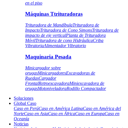
en el piso
Máquinas Ttrituradoras
Trituradora de Mandíbula
Trituradora de
Impacto
Trituradora de Cono Simons
Trituradora de
impacto de eje vertical
Planta de Trituradora
Móvil
Trituradora de cono Hidráulica
Criba
Vibratoria
Alimentador Vibratorio
Maquinaria Pesada
Minicargador sobre
orugas
Minicargadores
Excavadoras de
Ruedas
Cargador
Frontal
Retroexcavadora
Miniexcavadora de
orugas
Motoniveladora
Rodillo Compactador
Soluciones
Global Caso
Caso en Perú
Caso en América Latina
Caso en América del
Norte
Caso en Asia
Caso en África
Caso en Europa
Caso en
Oceanía
Noticias