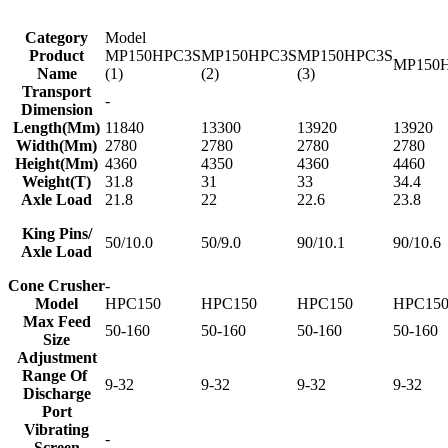
Category
Model
Product
MP150HPC3S
MP150HPC3S
MP150HPC3S
MP150
Name
(1)
(2)
(3)
Transport
-
Dimension
Length(Mm)
11840
13300
13920
13920
Width(Mm)
2780
2780
2780
2780
Height(Mm)
4360
4350
4360
4460
Weight(T)
31.8
31
33
34.4
Axle Load
21.8
22
22.6
23.8
King Pins/
50/10.0
50/9.0
90/10.1
90/10.6
Axle Load
Cone Crusher
-
Model
HPC150
HPC150
HPC150
HPC15
Max Feed
50-160
50-160
50-160
50-160
Size
Adjustment
Range Of
9-32
9-32
9-32
9-32
Discharge
Port
Vibrating
-
Screen