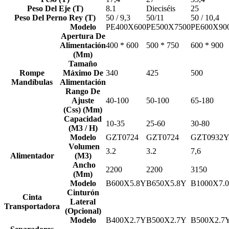
Peso Del Eje (T)
8.1
Dieciséis
25
Peso Del Perno Rey (T)
50 / 9,3
50/11
50 / 10,4
Modelo
PE400X600
PE500X7500
PE600X90
Apertura De
Alimentación
400 * 600
500 * 750
600 * 900
(Mm)
Tamaño
Rompe
Máximo De
340
425
500
Mandíbulas
Alimentación
Rango De
Ajuste
40-100
50-100
65-180
(Css) (Mm)
Capacidad
10-35
25-60
30-80
(M3 / H)
Modelo
GZT0724
GZT0724
GZT0932
Volumen
3.2
3.2
7,6
Alimentador
(M3)
Ancho
2200
2200
3150
(Mm)
Modelo
B600X5.8Y
B650X5.8Y
B1000X7.
Cinturón
Cinta
Lateral
Transportadora
(Opcional)
Modelo
B400X2.7Y
B500X2.7Y
B500X2.7