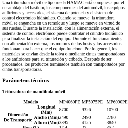
Una trituradora móvil de tipo rueda HAMAC está compuesta por el
ensamblaje del bastidor, los componentes del automóvil, los equipos
anfitriones y accesorios, el sistema de potencia y el sistema de
control electrónico hidráulico. Cuando se mueve, la trituradora
móvil se engancha en un remolque y luego se mueve en virtud de
sus ruedas. Durante la instalación, con la alimentación externa, el
sistema de control electrónico puede controlar el cilindro hidráulico
para finalizar la instalación del equipo. Durante el funcionamiento,
con alimentación externa, los motores de los hosts y los accesorios
funcionan para hacer que el equipo funcione. Por lo general, los
materiales se envían desde la tolva o mediante cintas transportadoras
a los anfitriones para su trituración y cribado. Después de ser
procesados, los productos terminados también son transportados por
cintas transportadoras.
Parámetros técnicos
Trituradora de mandíbula móvil
Modelo
MP4060PE
MP5075PE
MP6090PE
Longitud
8700
9326
10700
(Mm)
Dimensión
Ancho (Mm)
2490
2490
2780
De Transporte
Altura (Mm)
3895
4125
3840
Peso (T)
17,4
27
35,4