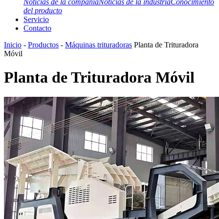
Noticias de la compañía
Noticias de la industria
Conocimiento
del producto
Servicio
Contacto
Inicio
-
Productos
-
Máquinas trituradoras
Planta de Trituradora
Móvil
Planta de Trituradora Móvil