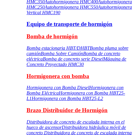
HMC350
Autohormigonera HMC400
Autohormigonera
HMC250
Autohormigonera HMC550
Autohormigonera
Vertical HMC190
Equipo de transporte de hormigón
Bomba de hormigón
Bomba estacionaria HBT/DHBT
Bomba pluma sobre
camión
Bomba Sobre Camión
Bomba de concreto
eléctrica
Bomba de concreto serie Diesel
Máquina de
Concreto Proyectado HMC30
Hormigonera con bomba
Hormigonera con Bomba Diesel
Hormigonera con
Bomba Eléctrica
Hormigonera con Bomba HBT25-
L1
Hormigonera con Bomba HBT25-L2
Brazo Distribuidor de Hormigón
Distribuidora de concreto de escalada interna en el
hueco de ascensor
Distribuidora hidráulica móvil de
concreto
Distribuidora de concreto de escalada interna