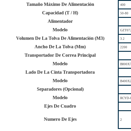
Tamaño Máximo De Alimentación
400
Capacidad (T / H)
50-80
Alimentador
Modelo
GZT07
Volumen De La Tolva De Alimentación (M3)
3.2
Ancho De La Tolva (Mm)
2200
Transportador De Correa Principal
Modelo
B800X
Lado De La Cinta Transportadora
Modelo
B400X
Separadores (Opcional)
Modelo
RCYD-8
Ejes De Cuadro
Numero De Ejes
2