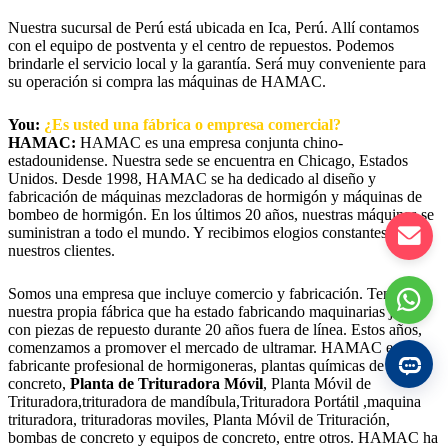
Nuestra sucursal de Perú está ubicada en Ica, Perú. Allí contamos
con el equipo de postventa y el centro de repuestos. Podemos
brindarle el servicio local y la garantía. Será muy conveniente para
su operación si compra las máquinas de HAMAC.
You:
¿Es usted una fábrica o empresa comercial?
HAMAC:
HAMAC es una empresa conjunta chino-
estadounidense. Nuestra sede se encuentra en Chicago, Estados
Unidos. Desde 1998, HAMAC se ha dedicado al diseño y
fabricación de máquinas mezcladoras de hormigón y máquinas de
bombeo de hormigón. En los últimos 20 años, nuestras máquinas se
suministran a todo el mundo. Y recibimos elogios constantes de
nuestros clientes.
Somos una empresa que incluye comercio y fabricación. Tenemos
nuestra propia fábrica que ha estado fabricando maquinarias junto
con piezas de repuesto durante 20 años fuera de línea. Estos años,
comenzamos a promover el mercado de ultramar. HAMAC es un
fabricante profesional de hormigoneras, plantas químicas de
concreto,
Planta de Trituradora Móvil
, Planta Móvil de
Trituradora,trituradora de mandíbula,Trituradora Portátil ,maquina
trituradora, trituradoras moviles, Planta Móvil de Trituración,
bombas de concreto y equipos de concreto, entre otros. HAMAC ha