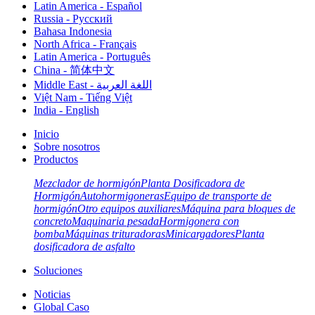
Latin America - Español
Russia - Pусский
Bahasa Indonesia
North Africa - Français
Latin America - Português
China - 简体中文
Middle East - اللغة العربية
Việt Nam - Tiếng Việt
India - English
Inicio
Sobre nosotros
Productos
Mezclador de hormigón
Planta Dosificadora de
Hormigón
Autohormigoneras
Equipo de transporte de
hormigón
Otro equipos auxiliares
Máquina para bloques de
concreto
Maquinaria pesada
Hormigonera con
bomba
Máquinas trituradoras
Minicargadores
Planta
dosificadora de asfalto
Soluciones
Noticias
Global Caso