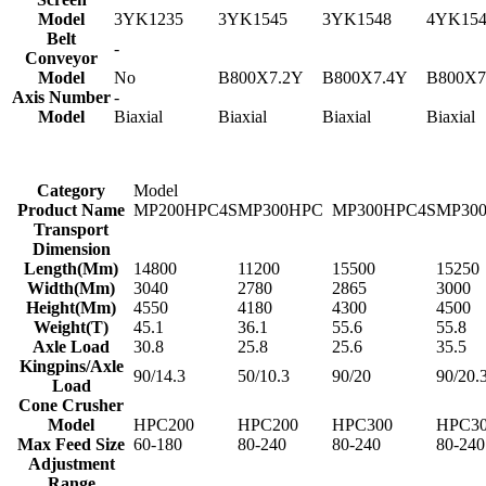
Model
3YK1235
3YK1545
3YK1548
4YK154
Belt
-
Conveyor
Model
No
B800X7.2Y
B800X7.4Y
B800X7
Axis Number
-
Model
Biaxial
Biaxial
Biaxial
Biaxial
Category
Model
Product Name
MP200HPC4S
MP300HPC
MP300HPC4S
MP30
Transport
Dimension
Length(Mm)
14800
11200
15500
15250
Width(Mm)
3040
2780
2865
3000
Height(Mm)
4550
4180
4300
4500
Weight(T)
45.1
36.1
55.6
55.8
Axle Load
30.8
25.8
25.6
35.5
Kingpins/Axle
90/14.3
50/10.3
90/20
90/20.
Load
Cone Crusher
Model
HPC200
HPC200
HPC300
HPC3
Max Feed Size
60-180
80-240
80-240
80-240
Adjustment
Range