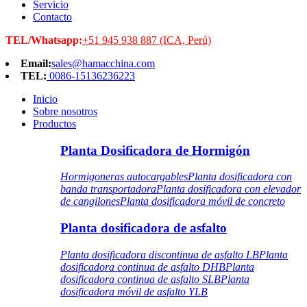
Servicio
Contacto
TEL/Whatsapp:
+51 945 938 887 (ICA, Perú)
Email:
sales@hamacchina.com
TEL:
0086-15136236223
Inicio
Sobre nosotros
Productos
Planta Dosificadora de Hormigón
Hormigoneras autocargables
Planta dosificadora con
banda transportadora
Planta dosificadora con elevador
de cangilones
Planta dosificadora móvil de concreto
Planta dosificadora de asfalto
Planta dosificadora discontinua de asfalto LB
Planta
dosificadora continua de asfalto DHB
Planta
dosificadora continua de asfalto SLB
Planta
dosificadora móvil de asfalto YLB