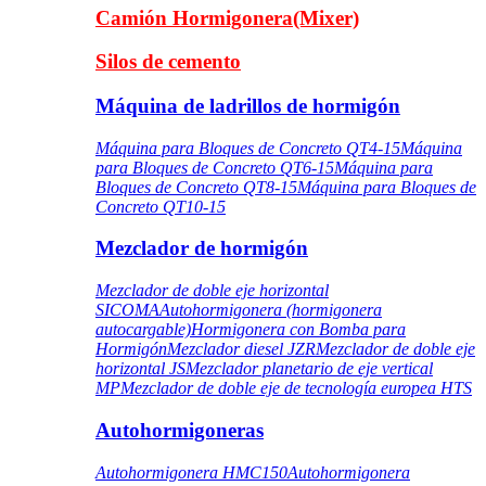
Camión Hormigonera(Mixer)
Silos de cemento
Máquina de ladrillos de hormigón
Máquina para Bloques de Concreto QT4-15
Máquina
para Bloques de Concreto QT6-15
Máquina para
Bloques de Concreto QT8-15
Máquina para Bloques de
Concreto QT10-15
Mezclador de hormigón
Mezclador de doble eje horizontal
SICOMA
Autohormigonera (hormigonera
autocargable)
Hormigonera con Bomba para
Hormigón
Mezclador diesel JZR
Mezclador de doble eje
horizontal JS
Mezclador planetario de eje vertical
MP
Mezclador de doble eje de tecnología europea HTS
Autohormigoneras
Autohormigonera HMC150
Autohormigonera