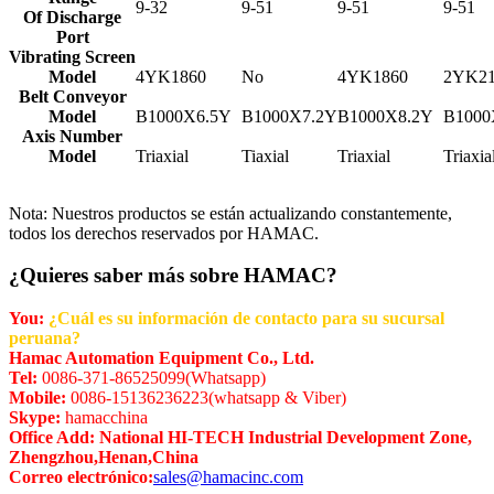
9-32
9-51
9-51
9-51
Of Discharge
Port
Vibrating Screen
Model
4YK1860
No
4YK1860
2YK21
Belt Conveyor
Model
B1000X6.5Y
B1000X7.2Y
B1000X8.2Y
B1000
Axis Number
Model
Triaxial
Tiaxial
Triaxial
Triaxia
Nota: Nuestros productos se están actualizando constantemente,
todos los derechos reservados por HAMAC.
¿Quieres saber más sobre HAMAC?
You:
¿Cuál es su información de contacto para su sucursal
peruana?
Hamac Automation Equipment Co., Ltd.
Tel:
0086-371-86525099(Whatsapp)
Mobile:
0086-15136236223(whatsapp & Viber)
Skype:
hamacchina
Office Add: National HI-TECH Industrial Development Zone,
Zhengzhou,Henan,China
Correo electrónico:
sales@hamacinc.com