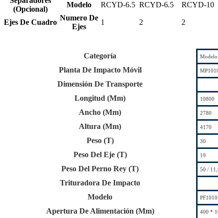
Separadores
Modelo
RCYD-6.5
RCYD-6.5
RCYD-10
(Opcional)
Numero De
Ejes De Cuadro
1
2
2
Ejes
Categoría
Modelo
Planta De Impacto Móvil
MP1010
Dimensión De Transporte
Longitud (Mm)
10800
Ancho (Mm)
2780
Altura (Mm)
4170
Peso (T)
30
Peso Del Eje (T)
19
Peso Del Perno Rey (T)
50 / 11
Trituradora De Impacto
Modelo
PF1010
Apertura De Alimentación (Mm)
400 * 