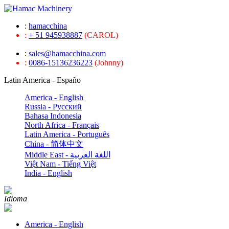
:
hamacchina
:
+ 51 945938887
(CAROL)
:
sales@hamacchina.com
:
0086-15136236223
(Johnny)
Latin America - Españo
America - English
Russia - Pусский
Bahasa Indonesia
North Africa - Français
Latin America - Português
China - 简体中文
Middle East - اللغة العربية
Việt Nam - Tiếng Việt
India - English
Idioma
America - English