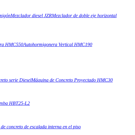
migón
Mezclador diesel JZR
Mezclador de doble eje horizontal
era HMC550
Autohormigonera Vertical HMC190
eto serie Diesel
Máquina de Concreto Proyectado HMC30
omba HBT25-L2
 de concreto de escalada interna en el piso