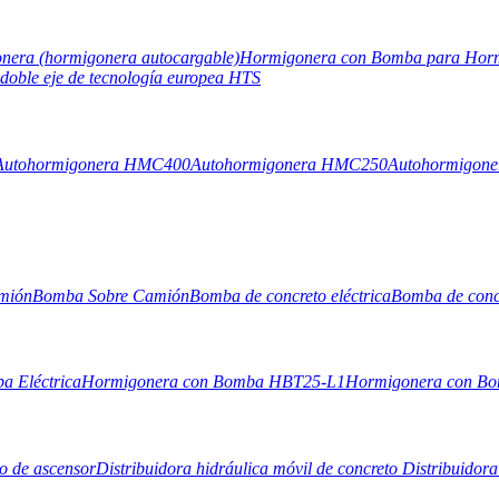
nera (hormigonera autocargable)
Hormigonera con Bomba para Hor
doble eje de tecnología europea HTS
Autohormigonera HMC400
Autohormigonera HMC250
Autohormigon
mión
Bomba Sobre Camión
Bomba de concreto eléctrica
Bomba de concr
a Eléctrica
Hormigonera con Bomba HBT25-L1
Hormigonera con B
co de ascensor
Distribuidora hidráulica móvil de concreto
Distribuidora