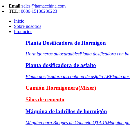
Email:
sales@hamacchina.com
TEL:
0086-15136236223
Inicio
Sobre nosotros
Productos
Planta Dosificadora de Hormigón
Hormigoneras autocargables
Planta dosificadora con b
Planta dosificadora de asfalto
Planta dosificadora discontinua de asfalto LB
Planta dos
Camión Hormigonera(Mixer)
Silos de cemento
Máquina de ladrillos de hormigón
Máquina para Bloques de Concreto QT4-15
Máquina pa