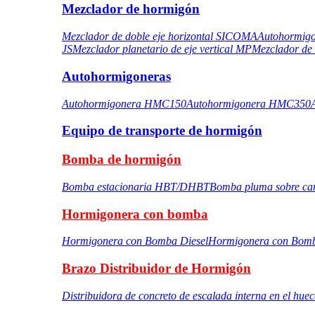
Mezclador de hormigón
Mezclador de doble eje horizontal SICOMA
Autohormigo
JS
Mezclador planetario de eje vertical MP
Mezclador de 
Autohormigoneras
Autohormigonera HMC150
Autohormigonera HMC350
Equipo de transporte de hormigón
Bomba de hormigón
Bomba estacionaria HBT/DHBT
Bomba pluma sobre ca
Hormigonera con bomba
Hormigonera con Bomba Diesel
Hormigonera con Bomb
Brazo Distribuidor de Hormigón
Distribuidora de concreto de escalada interna en el hue