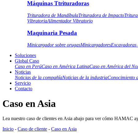
Máquinas Ttrituradoras
Trituradora de Mandíbula
Trituradora de Impacto
Tritur
Vibratoria
Alimentador Vibratorio
Maquinaria Pesada
Minicargador sobre orugas
Minicargadores
Excavadoras 
Soluciones
Global Caso
Caso en Perú
Caso en América Latina
Caso en América del No
Noticias
Noticias de la compañía
Noticias de la industria
Conocimiento d
Servicio
Contacto
Caso en Asia
Lea nuestro caso de clientes en Asia abajo para ver cómo HAMAC ayuda
Inicio
-
Caso de cliente
-
Caso en Asia