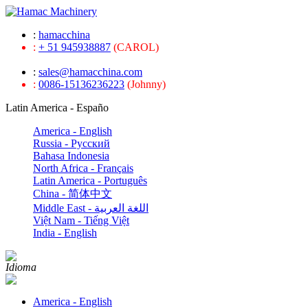
:
hamacchina
:
+ 51 945938887
(CAROL)
:
sales@hamacchina.com
:
0086-15136236223
(Johnny)
Latin America - Españo
America - English
Russia - Pусский
Bahasa Indonesia
North Africa - Français
Latin America - Português
China - 简体中文
Middle East - اللغة العربية
Việt Nam - Tiếng Việt
India - English
Idioma
America - English