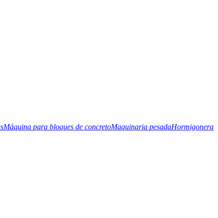
es
Máquina para bloques de concreto
Maquinaria pesada
Hormigonera