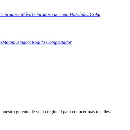
Trituradora Móvil
Trituradora de cono Hidráulica
Criba
as
Motoniveladora
Rodillo Compactador
nuestro gerente de venta regional para conocer más detalles.