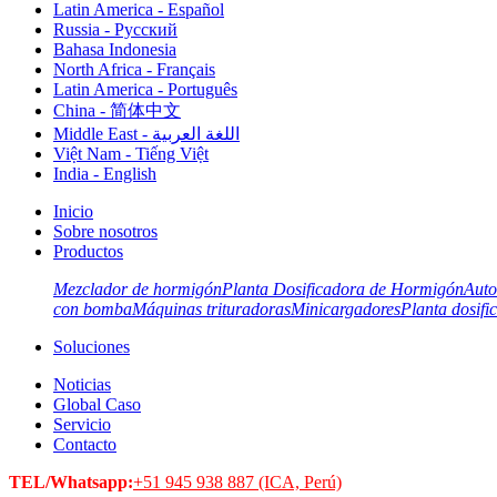
Latin America - Español
Russia - Pусский
Bahasa Indonesia
North Africa - Français
Latin America - Português
China - 简体中文
Middle East - اللغة العربية
Việt Nam - Tiếng Việt
India - English
Inicio
Sobre nosotros
Productos
Mezclador de hormigón
Planta Dosificadora de Hormigón
Auto
con bomba
Máquinas trituradoras
Minicargadores
Planta dosifi
Soluciones
Noticias
Global Caso
Servicio
Contacto
TEL/Whatsapp:
+51 945 938 887 (ICA, Perú)