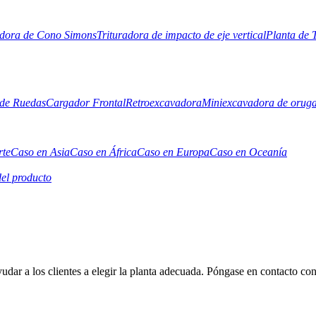
adora de Cono Simons
Trituradora de impacto de eje vertical
Planta de 
de Ruedas
Cargador Frontal
Retroexcavadora
Miniexcavadora de orug
rte
Caso en Asia
Caso en África
Caso en Europa
Caso en Oceanía
el producto
r a los clientes a elegir la planta adecuada. Póngase en contacto con 