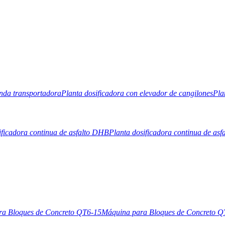
anda transportadora
Planta dosificadora con elevador de cangilones
Pla
ificadora continua de asfalto DHB
Planta dosificadora continua de asf
ra Bloques de Concreto QT6-15
Máquina para Bloques de Concreto Q